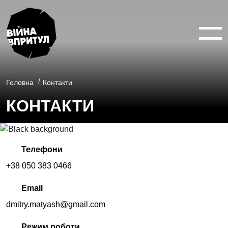
ВІЙНА У 360°
ВІЙНА В 3D
Головна
Контакти
КОНТАКТИ
ПРО ПРОЕКТ
НОВИНИ
Телефони
+38 050 383 0466
КОНТАКТИ
Email
dmitry.matyash@gmail.com
facebook
Режим роботи