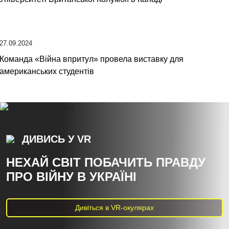
27.09.2024
Команда «Війна впритул» провела виставку для
американських студентів
ДИВИСЬ У VR
НЕХАЙ СВІТ ПОБАЧИТЬ ПРАВДУ
ПРО ВІЙНУ В УКРАЇНІ
Дивіться в VR-окулярах