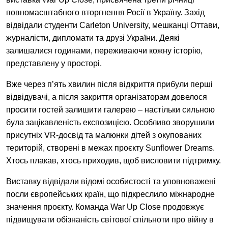
EN
UA
повномасштабного вторгнення Росії в Україну. Захід
відвідали студенти Carleton University, мешканці Оттави,
журналісти, дипломати та друзі України. Деякі
залишалися годинами, переживаючи кожну історію,
представлену у просторі.
Вже через п’ять хвилин після відкриття прибули перші
відвідувачі, а після закриття організаторам довелося
просити гостей залишити галерею – настільки сильною
була зацікавленість експозицією. Особливо зворушили
присутніх VR-досвід та малюнки дітей з окупованих
територій, створені в межах проєкту Sunflower Dreams.
Хтось плакав, хтось приходив, щоб висловити підтримку.
Виставку відвідали відомі особистості та уповноважені
посли європейських країн, що підкреслило міжнародне
значення проєкту. Команда War Up Close продовжує
підвищувати обізнаність світової спільноти про війну в