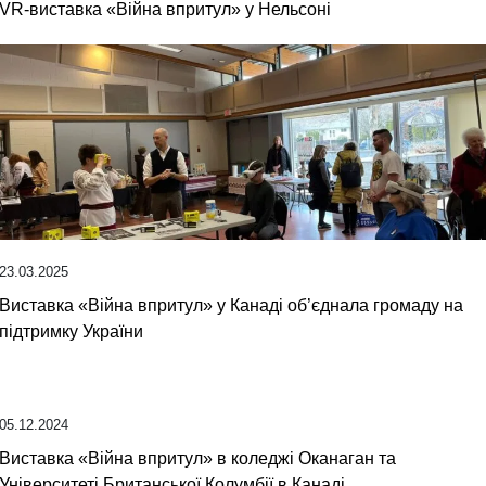
VR-виставка «Війна впритул» у Нельсоні
23.03.2025
Виставка «Війна впритул» у Канаді об’єднала громаду на
підтримку України
05.12.2024
Виставка «Війна впритул» в коледжі Оканаган та
Університеті Британської Колумбії в Канаді