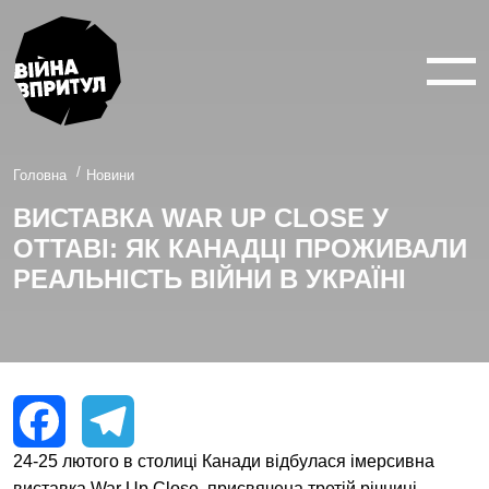
ВІЙНА У 360°
ВІЙНА В 3D
ПРО ПРОЕКТ
Головна
Новини
ВИСТАВКА WAR UP CLOSE У
НОВИНИ
ОТТАВІ: ЯК КАНАДЦІ ПРОЖИВАЛИ
КОНТАКТИ
РЕАЛЬНІСТЬ ВІЙНИ В УКРАЇНІ
facebook
youtube
twitter
instagram
24-25 лютого в столиці Канади відбулася імерсивна
Facebook
Telegram
виставка War Up Close, присвячена третій річниці