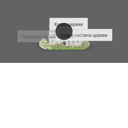
Купол цервки
Задня частина церкви
Передня частина церкви