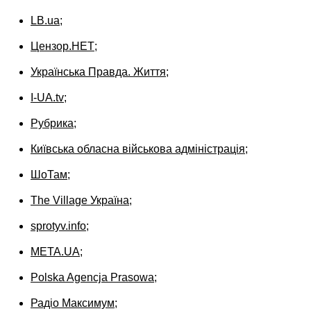
LB.ua
;
Цензор.НЕТ
;
Українська Правда. Життя
;
I-UA.tv
;
Рубрика
;
Київська обласна військова адміністрація
;
ШоТам
;
The Village Україна
;
sprotyv.info
;
МЕТА.UA
;
Polska Agencja Prasowa
;
Радіо Максимум
;