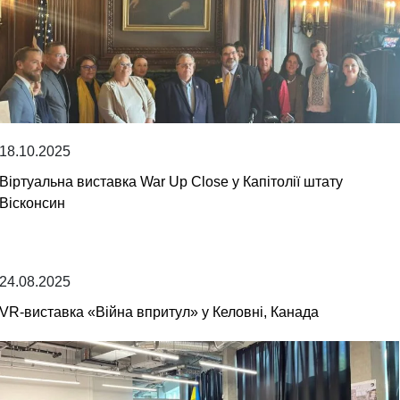
18.10.2025
Віртуальна виставка War Up Close у Капітолії штату
Вісконсин
24.08.2025
VR-виставка «Війна впритул» у Келовні, Канада