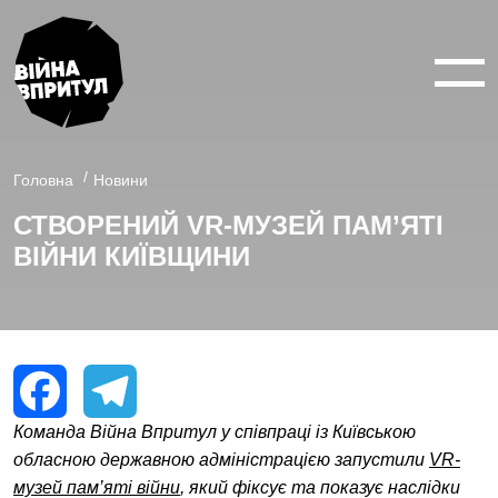
ВІЙНА У 360°
ВІЙНА В 3D
Головна
Новини
СТВОРЕНИЙ VR-МУЗЕЙ ПАМ’ЯТІ
ПРО ПРОЕКТ
ВІЙНИ КИЇВЩИНИ
НОВИНИ
КОНТАКТИ
Команда Війна Впритул у співпраці із Київською
Facebook
Telegram
обласною державною адміністрацією запустили
VR-
музей пам’яті війни
, який фіксує та показує наслідки
facebook
youtube
twitter
instagram