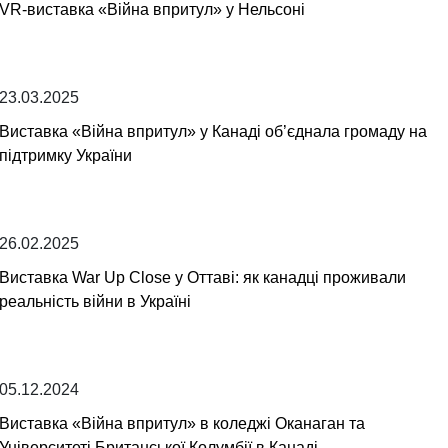
VR-виставка «Війна впритул» у Нельсоні
23.03.2025
Виставка «Війна впритул» у Канаді об’єднала громаду на
підтримку України
26.02.2025
Виставка War Up Close у Оттаві: як канадці проживали
реальність війни в Україні
05.12.2024
Виставка «Війна впритул» в коледжі Оканаган та
Університеті Британської Колумбії в Канаді