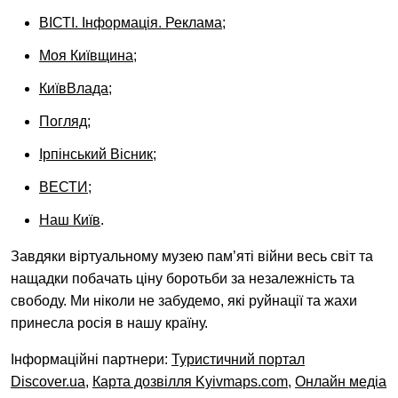
ВІСТІ. Інформація. Реклама
;
Моя Київщина
;
КиївВлада
;
Погляд
;
Ірпінський Вісник
;
ВЕСТИ
;
Наш Київ
.
Завдяки віртуальному музею пам’яті війни весь світ та
нащадки побачать ціну боротьби за незалежність та
свободу. Ми ніколи не забудемо, які руйнації та жахи
принесла росія в нашу країну.
Інформаційні партнери:
Туристичний портал
Discover.ua
,
Карта дозвілля Kyivmaps.com
,
Онлайн медіа