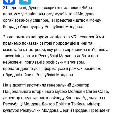
EN
UA
21 серпня відбулося відкриття виставки «Війна
Facebook
Telegram
впритул» у Національному музеї історії Молдови,
організованої у співпраці з Представництвом Фонду
Конрада Аденауера у Республіці Молдова.
За допомогою панорамних відео та VR-технологій ми
прагнемо показати світові природу цієї війни та
масштаби катастрофи, яку росія спричинила в Україні, а
також ініціювати в Республіці Молдова дебати про
небезпеки, пов’язані з російським впливом,
пропагандою та дезінформацією в рамках російської
гібридної війни в Республіці Молдова.
На відкритті виступили генеральний директор
Національного історичного музею Молдови Євген Сава,
директор представництва Фонду Конрада Аденауера в
Республіці Молдова Доктор Брігітта Трібель, міністр
культури Республіки Молдова Сергій Продан, Президент