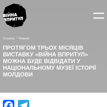
ВІЙНА У 360°
ВІЙНА В 3D
ПРО ПРОЕКТ
Головна
Новини
ПРОТЯГОМ ТРЬОХ МІСЯЦІВ
НОВИНИ
ВИСТАВКУ «ВІЙНА ВПРИТУЛ»
КОНТАКТИ
МОЖНА БУДЕ ВІДВІДАТИ У
НАЦІОНАЛЬНОМУ МУЗЕЇ ІСТОРІЇ
МОЛДОВИ
facebook
youtube
twitter
instagram