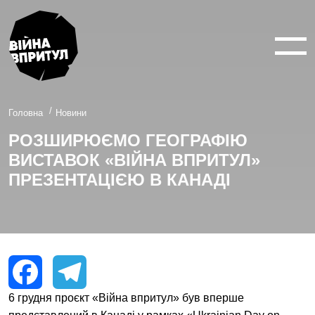
ВІЙНА У 360°
ВІЙНА В 3D
ПРО ПРОЕКТ
Головна
Новини
РОЗШИРЮЄМО ГЕОГРАФІЮ
НОВИНИ
ВИСТАВОК «ВІЙНА ВПРИТУЛ»
КОНТАКТИ
ПРЕЗЕНТАЦІЄЮ В КАНАДІ
facebook
youtube
twitter
instagram
6 грудня проєкт «Війна впритул» був вперше
Facebook
Telegram