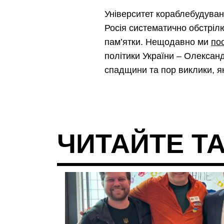
Університет кораблебудуванн
Росія систематично обстріл
пам’ятки. Нещодавно ми
по
політики України – Олексан
спадщини та пор виклики, як
ЧИТАЙТЕ Т