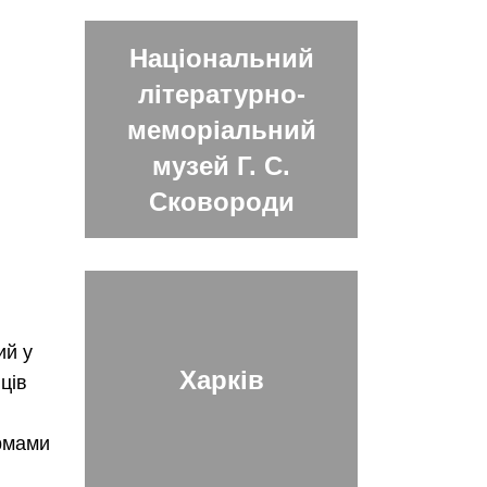
Національний
літературно-
меморіальний
музей Г. С.
Сковороди
ий у
Харків
ців
ормами