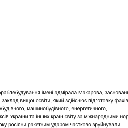
ораблебудування імені адмірала Макарова, заснован
і заклад вищої освіти, який здійснює підготовку фахів
ебудівного, машинобудівного, енергетичного,
сів України та інших країн світу за міжнародними н
року росіяни ракетним ударом частково зруйнували