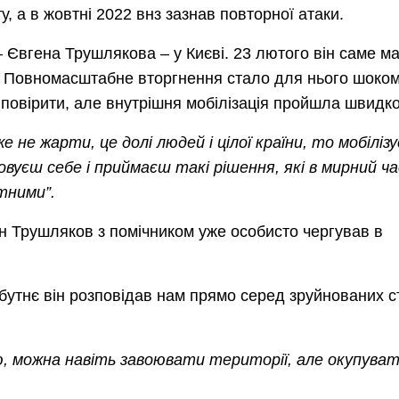
у, а в жовтні 2022 внз зазнав повторної атаки.
 Євгена Трушлякова – у Києві. 23 лютого він саме м
ти. Повномасштабне вторгнення стало для нього шоком
 повірити, але внутрішня мобілізація пройшла швидко
е не жарти, це долі людей і цілої країни, то мобіліз
уєш себе і приймаєш такі рішення, які в мирний ча
ятними”.
ен Трушляков з помічником уже особисто чергував в
йбутнє він розповідав нам прямо серед зруйнованих с
, можна навіть завоювати території, але окупува