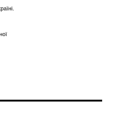
раїні.
ної