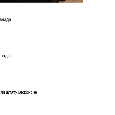
Канада
анада
лії штату Вісконсин