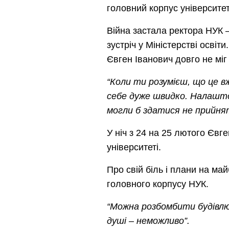
головний корпус університет
Війна застала ректора НУК –
зустріч у Міністерстві осві
Євген Іванович довго не міг
“Коли ти розумієш, що це вж
себе дуже швидко. Налаштов
могли б здатися не прийн
У ніч з 24 на 25 лютого Євг
університеті.
Про свій біль і плани на ма
головного корпусу НУК.
“Можна розбомбити будівлю
душі – неможливо”.