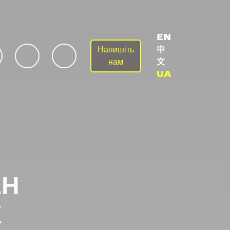
EN
Напишіть
中
be
twitter
instagram
нам
文
UA
ЕН
К