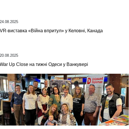
24.08.2025
VR-виставка «Війна впритул» у Келовні, Канада
20.08.2025
War Up Close на тижні Одеси у Ванкувері