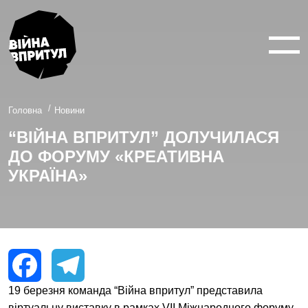
ВІЙНА У 360°
ВІЙНА В 3D
ПРО ПРОЕКТ
Головна
Новини
“ВІЙНА ВПРИТУЛ” ДОЛУЧИЛАСЯ
НОВИНИ
ДО ФОРУМУ «КРЕАТИВНА
КОНТАКТИ
УКРАЇНА»
facebook
youtube
twitter
instagram
19 березня команда “Війна впритул” представила
Facebook
Telegram
віртуальну виставку в рамках VII Міжнародного форуму