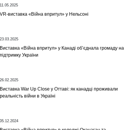
11.05.2025
VR-виставка «Війна впритул» у Нельсоні
23.03.2025
Виставка «Війна впритул» у Канаді об’єднала громаду на
підтримку України
26.02.2025
Виставка War Up Close у Оттаві: як канадці проживали
реальність війни в Україні
05.12.2024
Виставка «Війна впритул» в коледжі Оканаган та