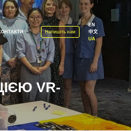
EN
КОНТАКТИ
Напишіть нам
中文
UA
ЦІЄЮ VR-