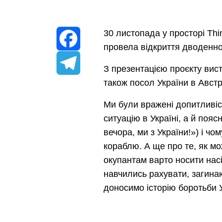
30 листопада у просторі
Thi
провела відкриття дводенної
Facebook
З презентацією проєкту вис
також посол України в Авст
Telegram
Ми були вражені допитливіс
ситуацію в Україні, а й поя
вечора, ми з України!
»
) і чо
кораблю. А ще про те, як мо
окупантам варто носити насі
навчились рахувати, загинаю
доносимо історію боротьби У