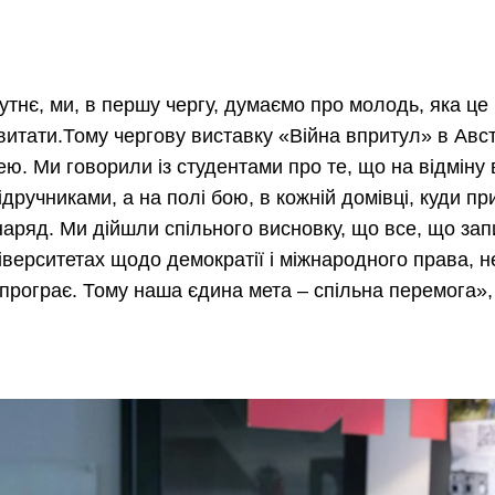
тнє, ми, в першу чергу, думаємо про молодь, яка це
звитати.Тому чергову виставку
«
Війна впритул
»
в Авст
ею. Ми говорили із студентами про те, що на відміну 
підручниками, а на полі бою, в кожній домівці, куди пр
наряд. Ми дійшли спільного висновку, що все, що за
ніверситетах щодо демократії і міжнародного права, н
 програє. Тому наша єдина мета – спільна перемога
»,