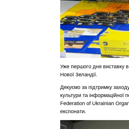
Уже першого дня виставку від
Нової Зеландії.
Дякуємо за підтримку заход
культури та інформаційної п
Federation of Ukrainian Orga
експонати.