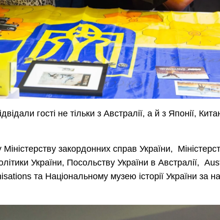
відали гості не тільки з Австралії, а й з
Японії, Кита
у
Міністерству закордонних справ України, Міністерс
олітики України, Посольству України в Австралії, Aust
nisations та Національному музею історії України за н