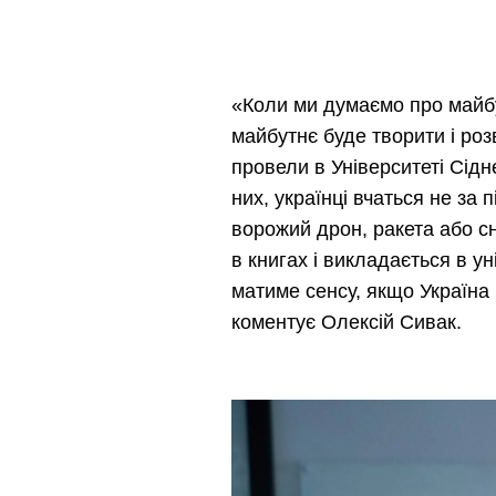
«
Коли ми думаємо про майбу
майбутнє буде творити і ро
провели в Університеті Сідн
них, українці вчаться не за 
ворожий дрон, ракета або с
в книгах і викладається в у
матиме сенсу, якщо Україна
коментує Олексій Сивак.