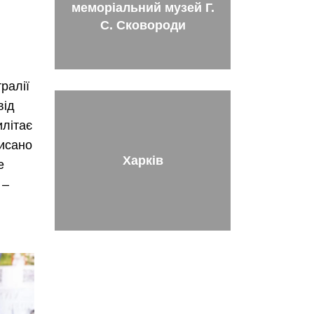
меморіальний музей Г.
С. Сковороди
ралії
від
илітає
писано
Харків
е
–