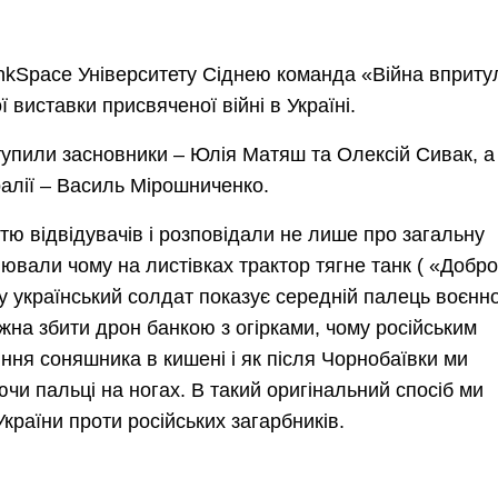
nkSpace Університету Сіднею команда
«Війна вприту
 виставки присвяченої війні в Україні.
тупили засновники – Юлія Матяш та Олексій Сивак, а
ралії – Василь Мірошниченко.
тю відвідувачів і
розповідали не лише про загальну
снювали чому на листівках трактор тягне танк (
«
Добро
му український солдат показує середній палець воєнн
жна збити дрон банкою з огірками, чому російським
ння соняшника в кишені і як після Чорнобаївки ми
чи пальці на ногах. В такий оригінальний спосіб ми
країни проти російських загарбників.