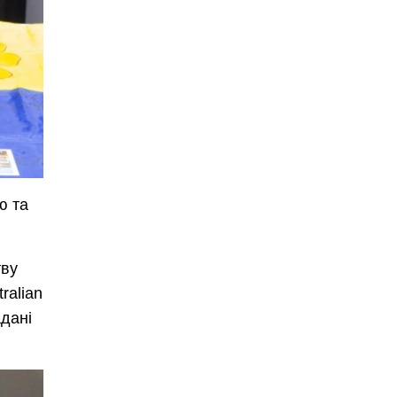
ю та
тву
ralian
адані