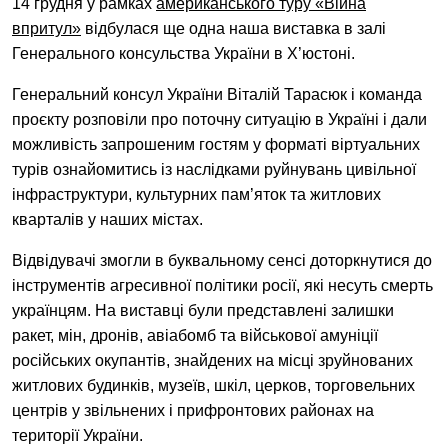
14 грудня у рамках
американського туру «Війна
EN
中文
UA
Facebook
Telegram
впритул»
відбулася ще одна наша виставка в
залі
Генерального консульства України в Х’юстоні.
Генеральний консул України Віталій Тарасюк і команда
проєкту розповіли про поточну ситуацію в Україні і дали
можливість запрошеним гостям у форматі віртуальних
турів ознайомитись із наслідками руйнувань цивільної
інфраструктури, культурних пам’яток та житлових
кварталів у наших містах.
Відвідувачі змогли в буквальному сенсі доторкнутися до
інструментів агресивної політики росії, які несуть смерть
українцям. На виставці були представлені залишки
ракет, мін, дронів, авіабомб та військової амуніції
російських окупантів, знайдених на місці зруйнованих
житлових будинків, музеїв, шкіл, церков, торговельних
центрів у звільнених і прифронтових районах на
території України.