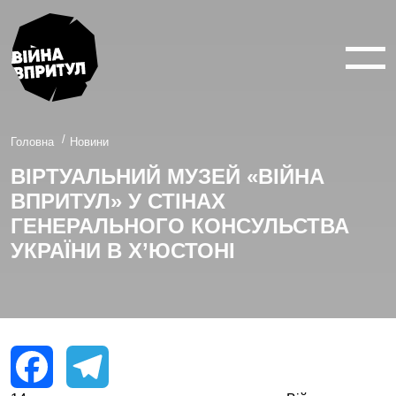
ВІЙНА У 360°
ВІЙНА В 3D
ПРО ПРОЕКТ
Головна
Новини
ВІРТУАЛЬНИЙ МУЗЕЙ «ВІЙНА
НОВИНИ
ВПРИТУЛ» У СТІНАХ
КОНТАКТИ
ГЕНЕРАЛЬНОГО КОНСУЛЬСТВА
УКРАЇНИ В Х’ЮСТОНІ
facebook
youtube
twitter
instagram