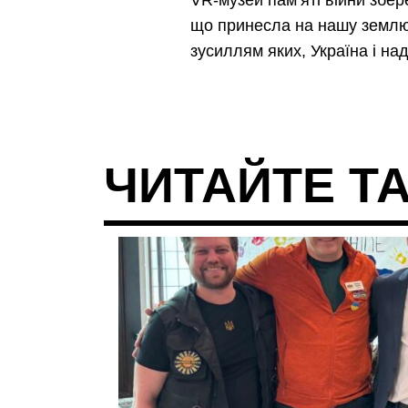
VR-музей пам’яті війни збер
що принесла на нашу землю 
зусиллям яких, Україна і н
ЧИТАЙТЕ Т