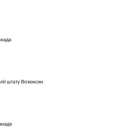
анада
лії штату Вісконсин
Канада