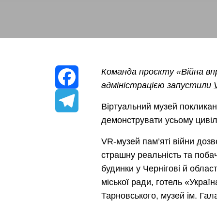
Команда проєкту «Війна вп
адміністрацією запустили
Facebook
Віртуальний музей покликани
демонструвати усьому цивіл
Telegram
VR-музей пам’яті війни доз
страшну реальність та побачи
будинки у Чернігові й област
міської ради, готель «Украї
Тарновського, музей ім. Гала