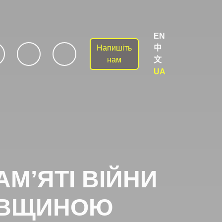
EN
Напишіть
中
be
twitter
instagram
нам
文
UA
АМ’ЯТІ ВІЙНИ
ГІВЩИНОЮ