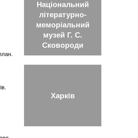
Національний
літературно-
меморіальний
музей Г. С.
Сковороди
план.
ів.
Харків