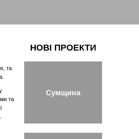
НОВІ ПРОЕКТИ
я, та
а.
у
Сумщина
ами та
ї
.