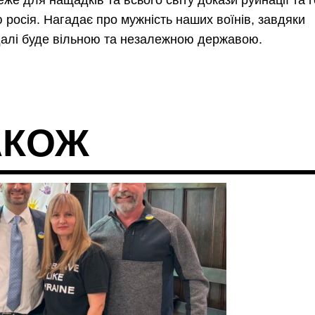
еже для нащадків та всього світу докази руйнації та г
росія. Нагадає про мужність наших воїнів, завдяки
адалі буде вільною та незалежною державою.
АКОЖ