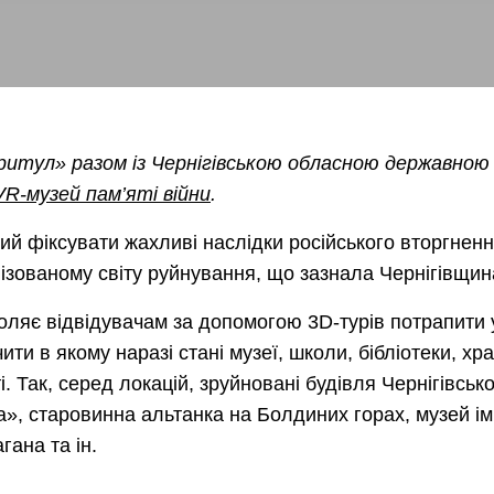
ритул» разом із Чернігівською обласною державною
VR-музей пам’яті війни
.
й фіксувати жахливі наслідки російського вторгненн
ізованому світу руйнування, що зазнала Чернігівщин
воляє відвідувачам за допомогою 3D-турів потрапити 
ти в якому наразі стані музеї, школи, бібліотеки, хр
і. Так, серед локацій, зруйновані будівля Чернігівсько
на», старовинна альтанка на Болдиних горах, музей ім
гана та ін.