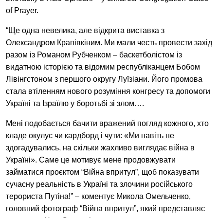
EN
UA
of Prayer.
“Ще одна невелика, але відкрита виставка з
Олександром Крапівкіним. Ми мали честь провести захід
разом із Романом Рубченком – баскетболістом із
видатною історією та відомим республіканцем Бобом
Лівінгстоном з першого округу Луїзіани. Його промова
стала втіленням нового розуміння конгресу та допомоги
Україні та Ізраїлю у боротьбі зі злом….
Мені подобається бачити вражений погляд кожного, хто
кладе окулус чи кардборд і чути: «Ми навіть не
здогадувались, на скільки жахливо виглядає війна в
Україні». Саме це мотивує мене продовжувати
займатися проєктом “Війна впритул”, щоб показувати
сучасну реальність в Україні та злочини російського
терориста Путіна!” – коментує Микола Омельченко,
головний фотограф “Війна впритул”, який представляє