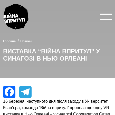
ВІЙНА У 360°
ВІЙНА В 3D
ПРО ПРОЕКТ
Головна
Новини
ВИСТАВКА “ВІЙНА ВПРИТУЛ” У
НОВИНИ
СИНАГОЗІ В НЬЮ ОРЛЕАНІ
КОНТАКТИ
facebook
youtube
twitter
instagram
16 березня, наступного дня після заходу в Університеті
Facebook
Telegram
Ксав’єра, команда “Війна впритул” провела ще одну VR-
виставку в Нью Орлеані – у синагозі Congregation Gates