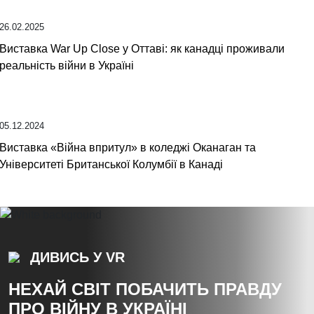
26.02.2025
Виставка War Up Close у Оттаві: як канадці проживали
реальність війни в Україні
05.12.2024
Виставка «Війна впритул» в коледжі Оканаган та
Університеті Британської Колумбії в Канаді
ДИВИСЬ У VR
НЕХАЙ СВІТ ПОБАЧИТЬ ПРАВДУ
ПРО ВІЙНУ В УКРАЇНІ