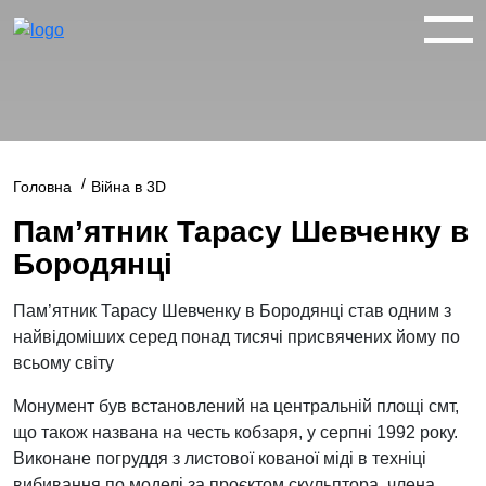
ВІЙНА У 360°
ВІЙНА В 3D
Головна
Війна в 3D
Пам’ятник Тарасу Шевченку в
ПРО ПРОЕКТ
Бородянці
НОВИНИ
Пам’ятник Тарасу Шевченку в Бородянці став одним з
найвідоміших серед понад тисячі присвячених йому по
всьому світу
КОНТАКТИ
Монумент був встановлений на центральній площі смт,
що також названа на честь кобзаря, у серпні 1992 року.
Виконане погруддя з листової кованої міді в техніці
facebook
youtube
twitter
instagram
вибивання по моделі за проєктом скульптора, члена