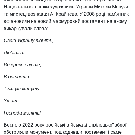
Національної спілки художників України Миколи Міщука
та мистецтвознавця А. Крайнєва. У 2008 році пам’ятник
встановили на новий мармуровий постамент, на якому
викарбували слова:
EN
中文
UA
Свою Україну любіть,
Любіть її…
Во врем’я люте,
В останню
Тяжкую минуту
За неї
Господа моліть!
Весною 2022 року російські війська зі стрілецької зброї
обстріляли монумент, пошкодивши постамент і саме