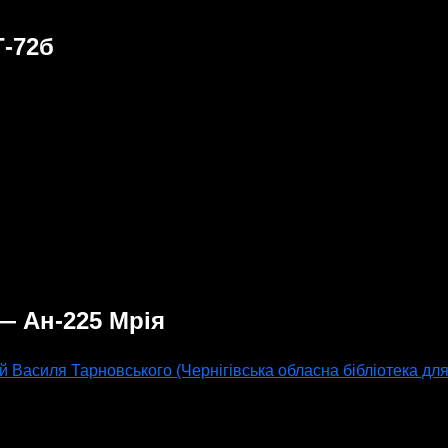
Т-72б
— Ан-225 Мрія