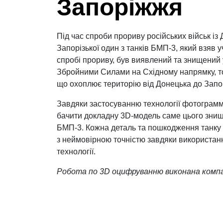
Запоріжжя
Під час спроби прориву російських військ із
Запорізької один з танків БМП-3, який взяв у
спробі прориву, був виявлений та знищений
Збройними Силами на Східному напрямку, точ
що охоплює територію від Донецька до Запо
Завдяки застосуванню технології фотограмм
бачити докладну 3D-модель саме цього знищ
БМП-3. Кожна деталь та пошкодження танку 
з неймовірною точністю завдяки використанн
технології.
Робота по 3D оцифруванню виконана комп