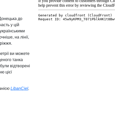
 Донецька до
часть у цій
 українськими
ніше, на лінії,
ріжжя.
етрії ви можете
еного танка
були відтворені
ю цієї
анією
LibanCiel
.