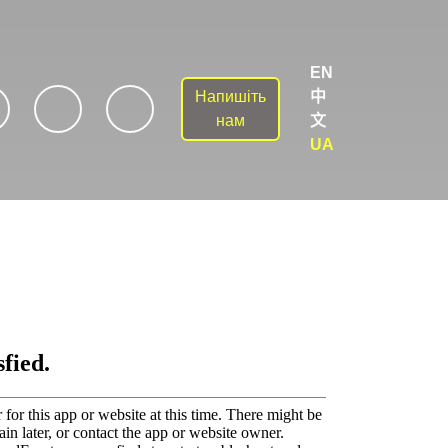
EN
Напишіть
中
be
twitter
instagram
нам
文
UA