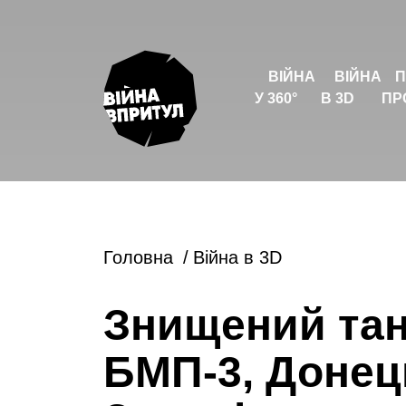
ВІЙНА
ВІЙНА
П
У 360°
В 3D
ПР
Головна
Війна в 3D
Знищений та
БМП-3, Донец