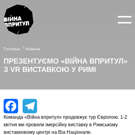
ВІЙНА У 360°
ВІЙНА В 3D
ПРО ПРОЕКТ
Головна
Новини
ПРЕЗЕНТУЄМО «ВІЙНА ВПРИТУЛ»
НОВИНИ
З VR ВИСТАВКОЮ У РИМІ
КОНТАКТИ
facebook
youtube
twitter
instagram
Команда «Війна впритул» продовжує тур Європою.
1-2
Facebook
Telegram
квітня ми провели імерсійну виставку
в Римському
виставковому центрі на Віа Націонале.