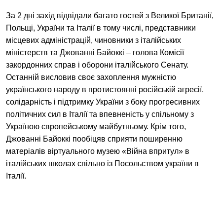
EN
中文
UA
За 2 дні захід відвідали багато гостей з Великої Британії,
Польщі, України та Італії в тому числі, представники
місцевих адміністрацій, чиновники з італійських
міністерств та Джованні Байоккі – голова Комісії
закордонних справ і оборони італійського Сенату.
Останній висловив своє захоплення мужністю
українського народу в протистоянні російській агресії,
солідарність і підтримку України з боку прогресивних
політичних сил в Італії та впевненість у спільному з
Україною європейському майбутньому. Крім того,
Джованні Байоккі пообіцяв сприяти поширенню
матеріалів віртуального музею
«Війна впритул»
в
італійських школах спільно із Посольством україни в
Італії.