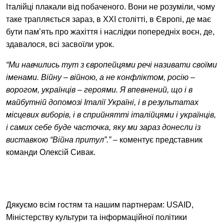
Італійці плакали від побаченого. Вони не розуміли, чому
таке трапляється зараз, в ХХІ столітті, в Європі, де має
бути пам’ять про жахіття і наслідки попередніх воєн, де,
здавалося, всі засвоїли урок.
“Ми навчились тут з європейцями речі називати своїми
іменами. Війну – війною, а не конфліктом, росію –
ворогом, українців – героями. Я впевнений, що і в
майбутній допомозі Італії Україні, і в результатах
місцевих виборів, і в сприйнятті італійцями і українців,
і самих себе буде часточка, яку ми зараз донесли із
виставкою “Війна притул”.”
– коментує представник
команди Олексій Сивак.
Дякуємо всім гостям та нашим партнерам: USAID,
Міністерству культури та інформаційної політики