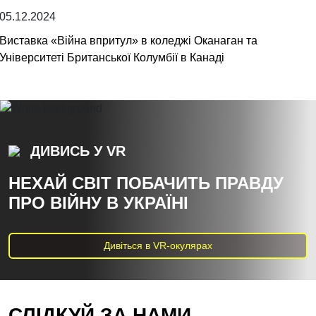
05.12.2024
Виставка «Війна впритул» в коледжі Оканаган та
Університеті Британської Колумбії в Канаді
ДИВИСЬ У VR
НЕХАЙ СВІТ ПОБАЧИТЬ ПРАВДУ
ПРО ВІЙНУ В УКРАЇНІ
Дивіться в VR-окулярах
СЛІДКУЙ ЗА НАМИ