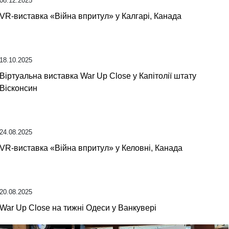
08.12.2025
VR-виставка «Війна впритул» у Калгарі, Канада
18.10.2025
Віртуальна виставка War Up Close у Капітолії штату
Вісконсин
24.08.2025
VR-виставка «Війна впритул» у Келовні, Канада
20.08.2025
War Up Close на тижні Одеси у Ванкувері