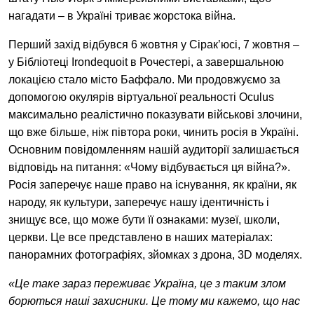
EN
中文
UA
нагадати – в Україні триває жорстока війна.
Перший захід відбувся 6 жовтня у
Сірак’юсі, 7 жовтня –
у Бібліотеці Irondequoit в Рочестері, а завершальною
локацією стало місто Баффало. Ми продовжуємо за
допомогою окулярів віртуальної реальності
Oculus
максимально реалістично показувати військові злочини,
що вже більше, ніж півтора роки, чинить росія в Україні.
Основним повідомленням нашій аудиторії залишається
відповідь на питання:
«Ч
ому відбувається ця війна?
»
.
Росія заперечує наше право на існування, як країни, як
народу, як культури, заперечує нашу ідентичність і
знищує все, що може бути її ознаками: музеї, школи,
церкви. Це все представлено в наших матеріалах:
панорамних фотографіях, зйомках з дрона, 3D моделях.
«
Це таке зараз переживає Україна, це з таким злом
борються наші захисники. Це тому ми кажемо, що нас