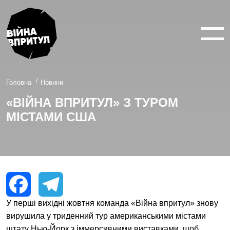
ВІЙНА У 360°
ВІЙНА В 3D
ПРО ПРОЕКТ
Головна
Новини
«ВІЙНА ВПРИТУЛ» З ТУРОМ
НОВИНИ
МІСТАМИ США
КОНТАКТИ
facebook
youtube
twitter
instagram
У перші вихідні жовтня команда «Війна впритул» знову
Facebook
Telegram
вирушила у триденний тур американськими містами
штату Нью-Йорк з іммерсивними виставками, щоб