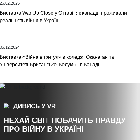
26.02.2025
Виставка War Up Close у Оттаві: як канадці проживали
реальність війни в Україні
05.12.2024
Виставка «Війна впритул» в коледжі Оканаган та
Університеті Британської Колумбії в Канаді
ДИВИСЬ У VR
НЕХАЙ СВІТ ПОБАЧИТЬ ПРАВДУ
ПРО ВІЙНУ В УКРАЇНІ