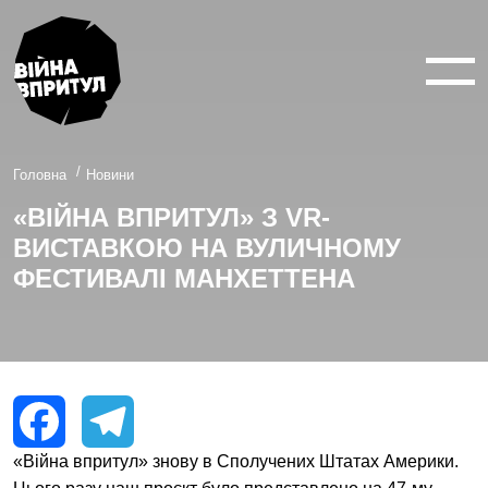
ВІЙНА У 360°
ВІЙНА В 3D
ПРО ПРОЕКТ
Головна
Новини
«ВІЙНА ВПРИТУЛ» З VR-
НОВИНИ
ВИСТАВКОЮ НА ВУЛИЧНОМУ
КОНТАКТИ
ФЕСТИВАЛІ МАНХЕТТЕНА
facebook
youtube
twitter
instagram
«Війна впритул» знову в Сполучених Штатах Америки.
Facebook
Telegram