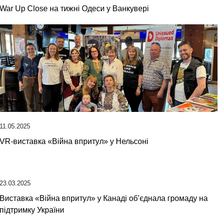
War Up Close на тижні Одеси у Ванкувері
11.05.2025
VR-виставка «Війна впритул» у Нельсоні
23.03.2025
Виставка «Війна впритул» у Канаді об’єднала громаду на
підтримку України