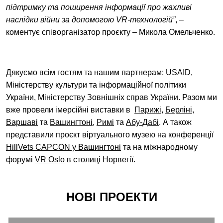
підтримку та поширення інформації про жахливі
наслідки війни за допомогою VR-технологій”
, –
коментує співорганізатор проєкту – Микола Омельченко.
Дякуємо всім гостям та нашим партнерам: USAID,
Міністерству культури та інформаційної політики
України, Міністерству Зовнішніх справ України. Разом ми
вже провели імерсійні виставки в
Парижі
,
Берліні
,
Варшаві
та
Вашингтоні
,
Римі
та
Абу-Дабі
.
А також
представили проєкт віртуального музею на конференції
HillVets CAPCON у Вашингтоні
та на міжнародному
форумі
VR Oslo
в столиці Норвегії.
НОВІ ПРОЕКТИ