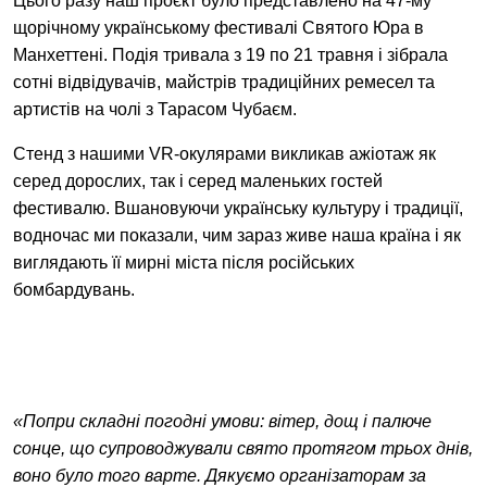
Цього разу наш проєкт було представлено на 47-му
EN
中文
UA
щорічному українському фестивалі Святого Юра в
Манхеттені. Подія тривала з 19 по 21 травня і зібрала
сотні відвідувачів, майстрів традиційних ремесел та
артистів на чолі з Тарасом Чубаєм.
Стенд з нашими VR-окулярами викликав ажіотаж як
серед дорослих, так і серед маленьких гостей
фестивалю. Вшановуючи українську культуру і традиції,
водночас ми показали, чим зараз живе наша країна і як
виглядають її мирні міста після російських
бомбардувань.
«Попри складні погодні умови: вітер, дощ і палюче
сонце, що супроводжували свято протягом трьох днів,
воно було того варте. Дякуємо організаторам за