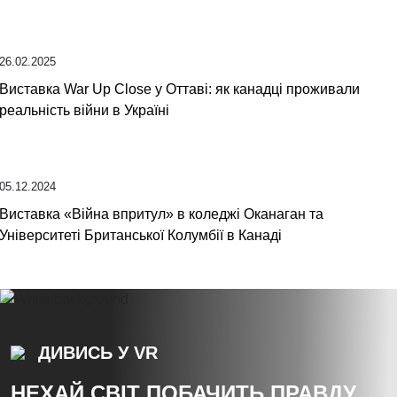
26.02.2025
Виставка War Up Close у Оттаві: як канадці проживали
реальність війни в Україні
05.12.2024
Виставка «Війна впритул» в коледжі Оканаган та
Університеті Британської Колумбії в Канаді
ДИВИСЬ У VR
НЕХАЙ СВІТ ПОБАЧИТЬ ПРАВДУ